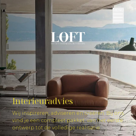
MENU
Interieuradvies
Wij inspireren, adviseren en creëren. Bij ons
vind je een compleet pakket: van het eerste
ontwerp tot de volledige realisatie.